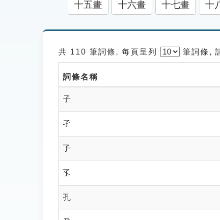
十五畫
十六畫
十七畫
十
共 110 筆詞條, 每頁呈列
筆
詞條,
詞條名稱
子
孑
孒
孓
孔