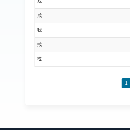
戎
成
我
戒
戓
1