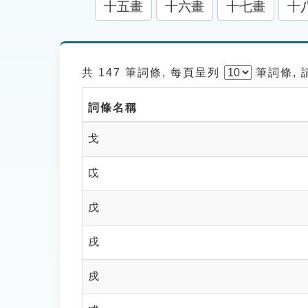
十五畫
十六畫
十七畫
十
共 147 筆詞條, 每頁呈列
筆
詞條,
詞條名稱
戈
戉
戊
戌
戍