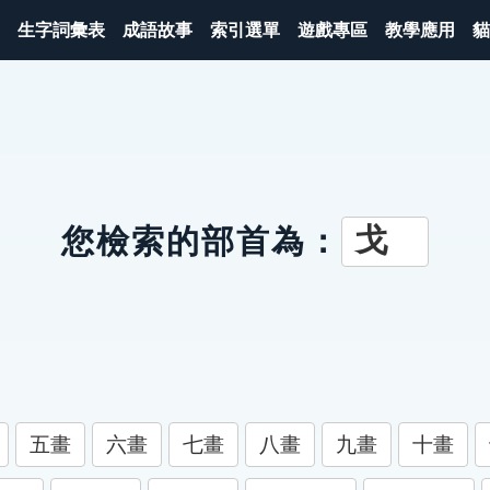
生字詞彙表
成語故事
索引選單
遊戲專區
教學應用
貓
戈
您檢索的部首為：
五畫
六畫
七畫
八畫
九畫
十畫