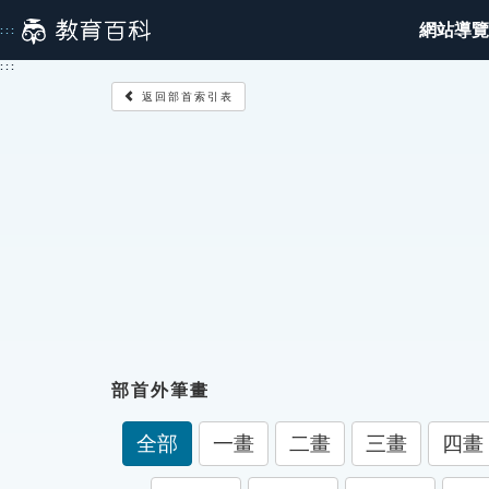
跳
網站導覽
:::
到
主
:::
要
返回部首索引表
內
容
部首外筆畫
全部
一畫
二畫
三畫
四畫