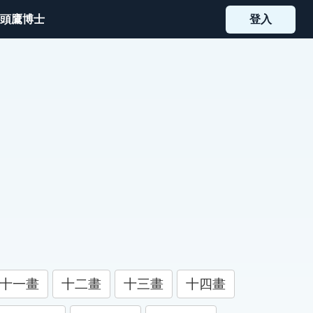
頭鷹博士
登入
十一畫
十二畫
十三畫
十四畫