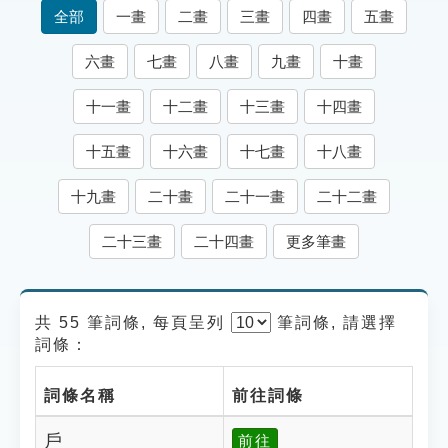
索引選單
全部
一畫
二畫
三畫
四畫
五畫
知識索引
六畫
七畫
八畫
九畫
十畫
單字索引
十一畫
十二畫
十三畫
十四畫
生命大百科索引
十五畫
十六畫
十七畫
十八畫
遊戲專區
十九畫
二十畫
二十一畫
二十二畫
教學應用
二十三畫
二十四畫
更多筆畫
貓頭鷹博士
共 55 筆詞條, 每頁呈列
筆
詞條, 請選擇
詞條：
詞條名稱
前往詞條
戶
前往