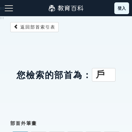
跳
登入
:::
到
主
:::
要
返回部首索引表
內
容
注音索引圖示
筆畫索引圖示
部首索引表圖示
戶
您檢索的部首為：
網站導覽
生字詞彙表
成語故事
部首外筆畫