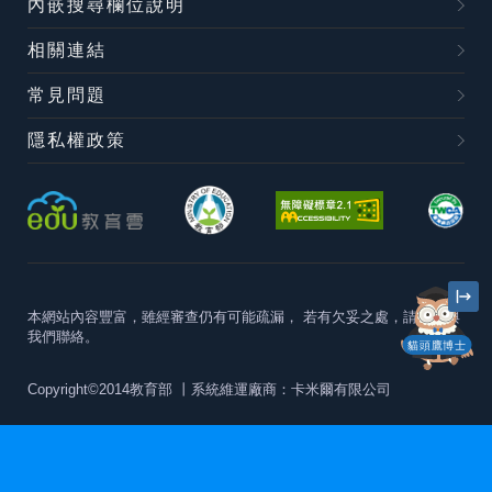
內嵌搜尋欄位說明
相關連結
常見問題
隱私權政策
本網站內容豐富，雖經審查仍有可能疏漏，
若有欠妥之處，請隨時與
我們聯絡。
貓頭鷹博士
Copyright©2014教育部
丨系統維運廠商：卡米爾有限公司
本站建議最佳瀏覽器版本為
Chrome 63+、Firefox57+、Edge79+及
Safari11+