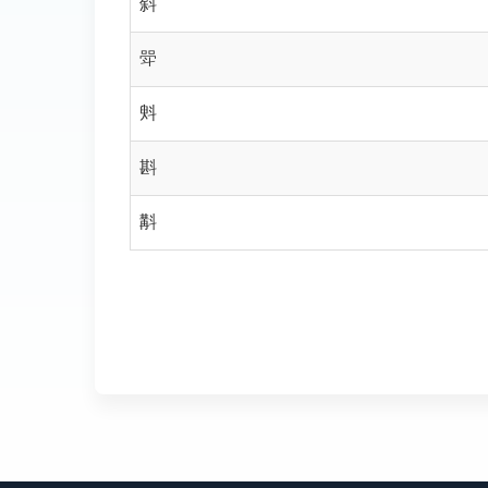
斜
斝
斞
斟
斠