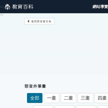
跳
網站導覽
:::
到
主
:::
要
返回部首索引表
內
容
部首外筆畫
全部
一畫
二畫
三畫
四畫