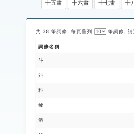
十五畫
十六畫
十七畫
十
共 38 筆詞條, 每頁呈列
筆
詞條, 
詞條名稱
斗
斘
料
斚
斛