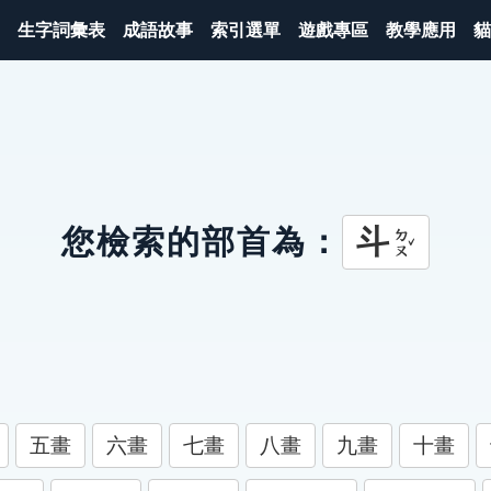
生字詞彙表
成語故事
索引選單
遊戲專區
教學應用
貓
斗
您檢索的部首為：
ㄉㄡˇ
五畫
六畫
七畫
八畫
九畫
十畫