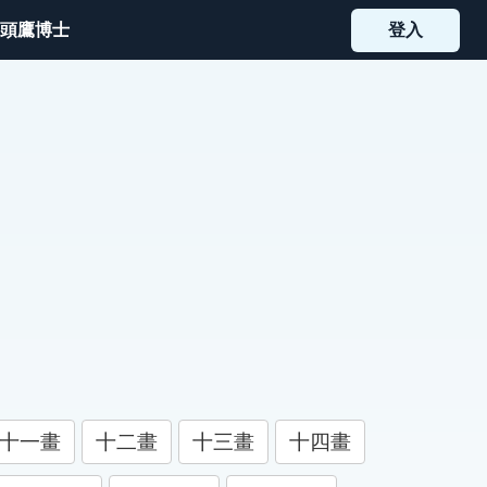
頭鷹博士
登入
十一畫
十二畫
十三畫
十四畫