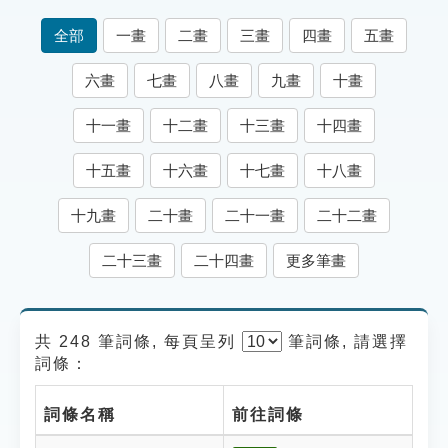
索引選單
全部
一畫
二畫
三畫
四畫
五畫
知識索引
六畫
七畫
八畫
九畫
十畫
單字索引
十一畫
十二畫
十三畫
十四畫
生命大百科索引
十五畫
十六畫
十七畫
十八畫
遊戲專區
十九畫
二十畫
二十一畫
二十二畫
教學應用
二十三畫
二十四畫
更多筆畫
貓頭鷹博士
共 248 筆詞條, 每頁呈列
筆
詞條, 請選擇
詞條：
詞條名稱
前往詞條