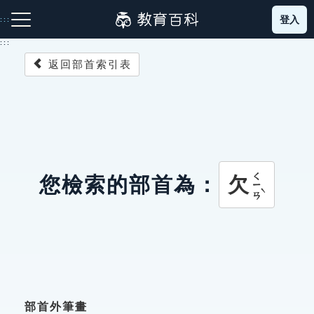
跳
登入
:::
到
主
:::
要
返回部首索引表
內
容
注音索引圖示
筆畫索引圖示
部首索引表圖示
ㄑㄧㄢˋ
欠
您檢索的部首為：
網站導覽
生字詞彙表
成語故事
部首外筆畫