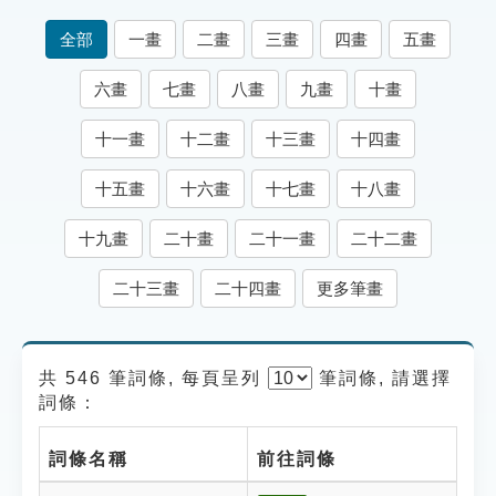
索引選單
全部
一畫
二畫
三畫
四畫
五畫
知識索引
六畫
七畫
八畫
九畫
十畫
單字索引
十一畫
十二畫
十三畫
十四畫
生命大百科索引
十五畫
十六畫
十七畫
十八畫
遊戲專區
十九畫
二十畫
二十一畫
二十二畫
教學應用
二十三畫
二十四畫
更多筆畫
貓頭鷹博士
共 546 筆詞條, 每頁呈列
筆
詞條, 請選擇
詞條：
詞條名稱
前往詞條