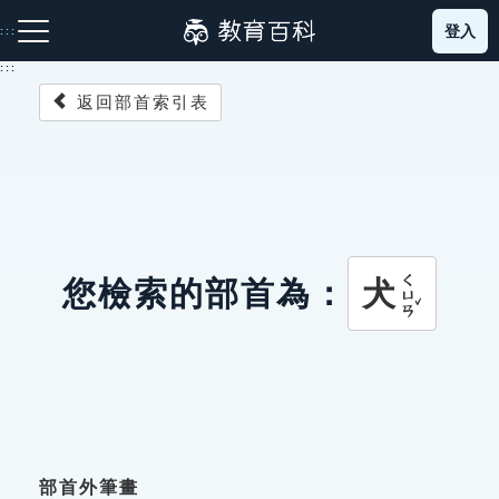
跳
登入
:::
到
主
:::
要
返回部首索引表
內
容
注音索引圖示
筆畫索引圖示
部首索引表圖示
ㄑㄩㄢˇ
犬
您檢索的部首為：
網站導覽
生字詞彙表
成語故事
部首外筆畫