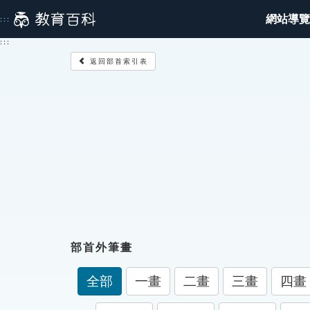
跳
網站導覽
:::
到
主
:::
要
返回部首索引表
內
容
部首外筆畫
全部
一畫
二畫
三畫
四畫