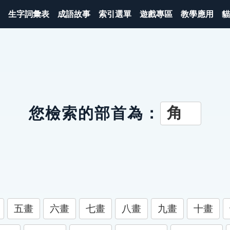
生字詞彙表
成語故事
索引選單
遊戲專區
教學應用
貓
角
您檢索的部首為：
五畫
六畫
七畫
八畫
九畫
十畫