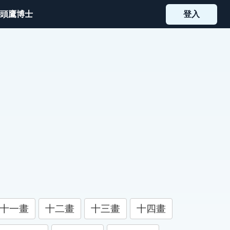
頭鷹博士
登入
十一畫
十二畫
十三畫
十四畫