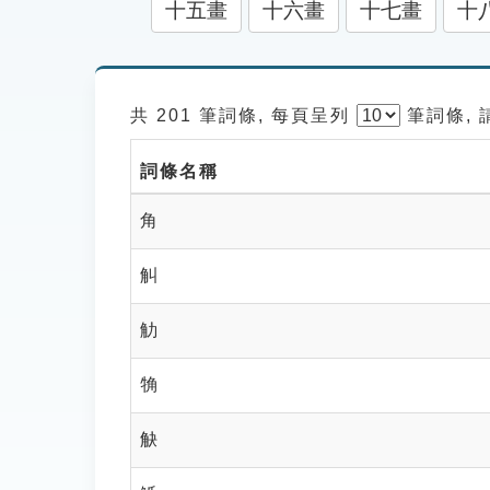
十五畫
十六畫
十七畫
十
共 201 筆詞條, 每頁呈列
筆
詞條,
詞條名稱
角
觓
觔
觕
觖