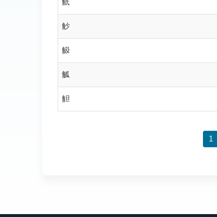
觗
觘
觙
觚
觛
1