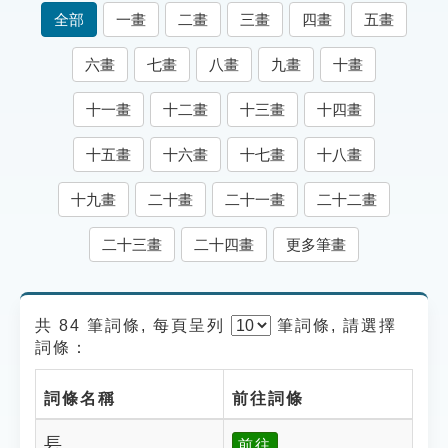
索引選單
全部
一畫
二畫
三畫
四畫
五畫
知識索引
六畫
七畫
八畫
九畫
十畫
單字索引
十一畫
十二畫
十三畫
十四畫
生命大百科索引
十五畫
十六畫
十七畫
十八畫
遊戲專區
十九畫
二十畫
二十一畫
二十二畫
教學應用
二十三畫
二十四畫
更多筆畫
貓頭鷹博士
共 84 筆詞條, 每頁呈列
筆
詞條, 請選擇
詞條：
詞條名稱
前往詞條
镸
前往