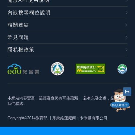
開放API使用說明
內嵌搜尋欄位說明
相關連結
常見問題
隱私權政策
本網站內容豐富，雖經審查仍有可能疏漏，
若有欠妥之處，請隨時與
我們聯絡。
貓頭鷹博士
Copyright©2014教育部
丨系統維運廠商：卡米爾有限公司
本站建議最佳瀏覽器版本為
Chrome 63+、Firefox57+、Edge79+及