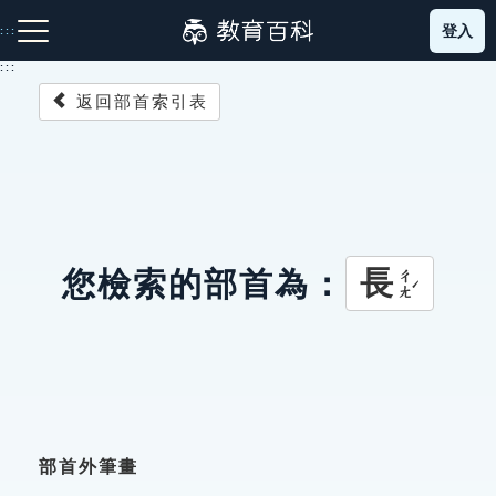
跳
登入
:::
到
主
:::
要
返回部首索引表
內
容
注音索引圖示
筆畫索引圖示
部首索引表圖示
長
您檢索的部首為：
ㄔㄤˊ
網站導覽
生字詞彙表
成語故事
部首外筆畫