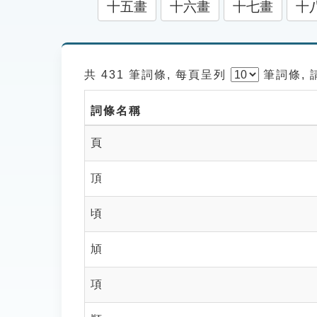
十五畫
十六畫
十七畫
十
共 431 筆詞條, 每頁呈列
筆
詞條,
詞條名稱
頁
頂
頃
頄
項