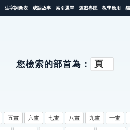
生字詞彙表
成語故事
索引選單
遊戲專區
教學應用
貓
頁
您檢索的部首為：
五畫
六畫
七畫
八畫
九畫
十畫