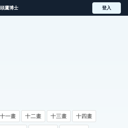
頭鷹博士
登入
十一畫
十二畫
十三畫
十四畫