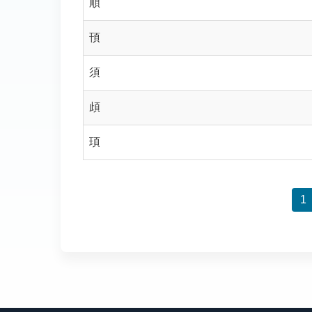
順
頇
須
頉
頊
1