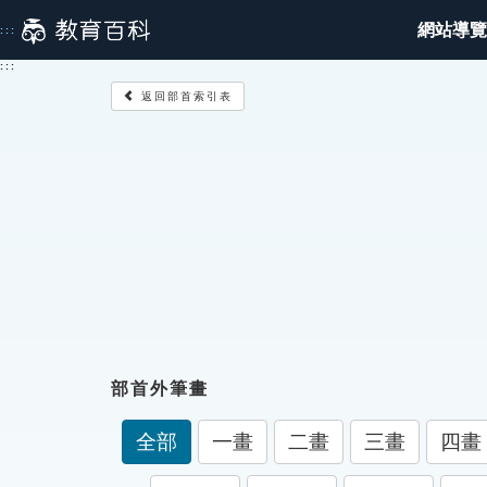
跳
網站導覽
:::
到
主
:::
要
返回部首索引表
內
容
部首外筆畫
全部
一畫
二畫
三畫
四畫