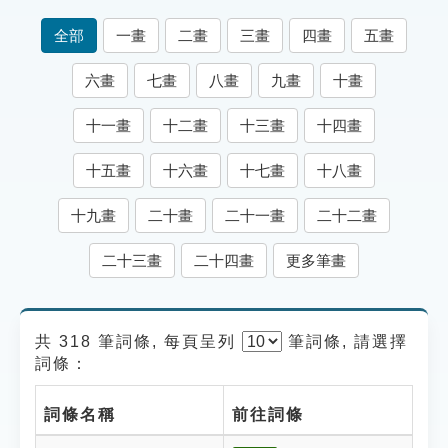
索引選單
全部
一畫
二畫
三畫
四畫
五畫
知識索引
六畫
七畫
八畫
九畫
十畫
單字索引
十一畫
十二畫
十三畫
十四畫
生命大百科索引
十五畫
十六畫
十七畫
十八畫
遊戲專區
十九畫
二十畫
二十一畫
二十二畫
教學應用
二十三畫
二十四畫
更多筆畫
貓頭鷹博士
共 318 筆詞條, 每頁呈列
筆
詞條, 請選擇
詞條：
詞條名稱
前往詞條