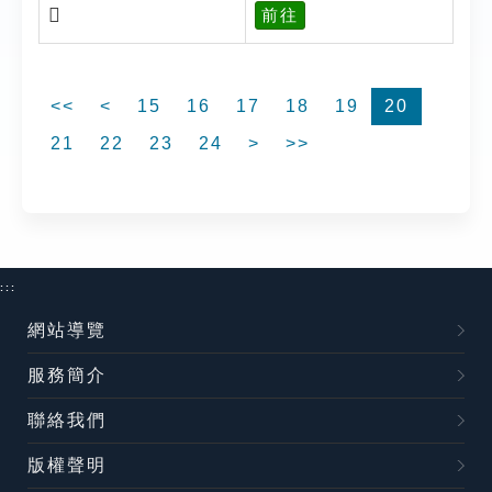
𡨻
前往
<<
<
15
16
17
18
19
20
21
22
23
24
>
>>
:::
網站導覽
服務簡介
聯絡我們
版權聲明