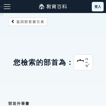
跳
登入
:::
到
主
:::
要
返回部首索引表
內
容
注音索引圖示
筆畫索引圖示
部首索引表圖示
ㄇㄧㄢˊ
宀
您檢索的部首為：
網站導覽
生字詞彙表
成語故事
部首外筆畫