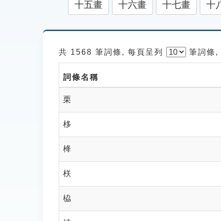
十五畫
十六畫
十七畫
十
共 1568 筆詞條, 每頁呈列
筆
詞條,
詞條名稱
栗
栘
栙
栚
栛