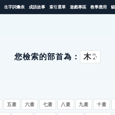
生字詞彙表
成語故事
索引選單
遊戲專區
教學應用
貓
木
您檢索的部首為：
ㄇㄨˋ
五畫
六畫
七畫
八畫
九畫
十畫