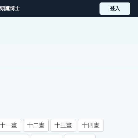
頭鷹博士
登入
十一畫
十二畫
十三畫
十四畫