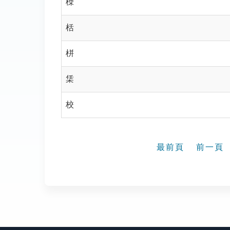
栜
栝
栟
栠
校
最前頁
前一頁