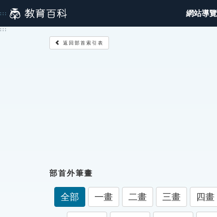
跳
網站導覽
:::
到
主
:::
要
返回部首索引表
內
容
部首外筆畫
全部
一畫
二畫
三畫
四畫