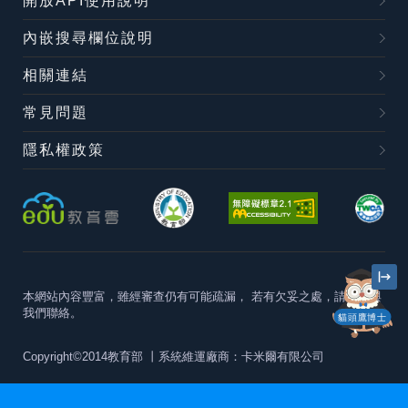
開放API使用說明
內嵌搜尋欄位說明
相關連結
常見問題
隱私權政策
本網站內容豐富，雖經審查仍有可能疏漏，
若有欠妥之處，請隨時與
我們聯絡。
貓頭鷹博士
Copyright©2014教育部
丨系統維運廠商：卡米爾有限公司
本站建議最佳瀏覽器版本為
Chrome 63+、Firefox57+、Edge79+及