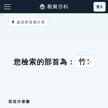
跳
登入
:::
到
主
:::
要
返回部首索引表
內
容
注音索引圖示
筆畫索引圖示
部首索引表圖示
竹
您檢索的部首為：
ㄓㄨˊ
網站導覽
生字詞彙表
成語故事
部首外筆畫