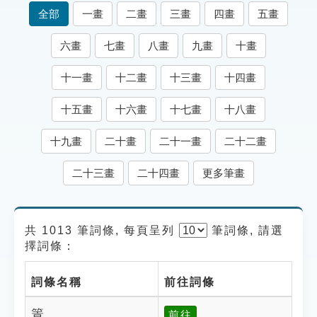
索引選單
全部
一畫
二畫
三畫
四畫
五畫
知識索引
六畫
七畫
八畫
九畫
十畫
單字索引
十一畫
十二畫
十三畫
十四畫
生命大百科索引
十五畫
十六畫
十七畫
十八畫
遊戲專區
十九畫
二十畫
二十一畫
二十二畫
教學應用
二十三畫
二十四畫
更多筆畫
貓頭鷹博士
共 1013 筆詞條, 每頁呈列
筆
詞條, 請選
擇詞條：
詞條名稱
前往詞條
篢
前往