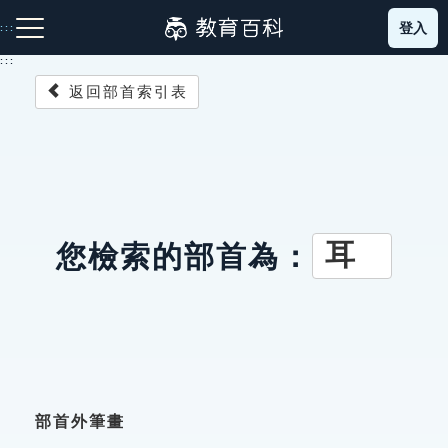
跳
登入
:::
到
主
:::
要
返回部首索引表
內
容
注音索引圖示
筆畫索引圖示
部首索引表圖示
耳
您檢索的部首為：
網站導覽
生字詞彙表
成語故事
部首外筆畫