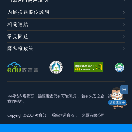
開放API使用說明
內嵌搜尋欄位說明
相關連結
常見問題
隱私權政策
本網站內容豐富，雖經審查仍有可能疏漏，
若有欠妥之處，請隨時與
我們聯絡。
貓頭鷹博士
Copyright©2014教育部
丨系統維運廠商：卡米爾有限公司
本站建議最佳瀏覽器版本為
Chrome 63+、Firefox57+、Edge79+及