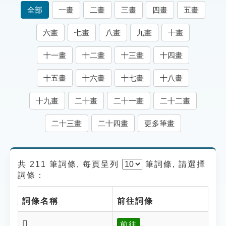
索引選單
全部
一畫
二畫
三畫
四畫
五畫
知識索引
六畫
七畫
八畫
九畫
十畫
單字索引
十一畫
十二畫
十三畫
十四畫
生命大百科索引
十五畫
十六畫
十七畫
十八畫
遊戲專區
十九畫
二十畫
二十一畫
二十二畫
教學應用
二十三畫
二十四畫
更多筆畫
貓頭鷹博士
共 211 筆詞條, 每頁呈列
筆
詞條, 請選擇
詞條：
詞條名稱
前往詞條
𦗥
前往