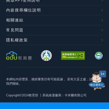
開放API使用說明
內嵌搜尋欄位說明
相關連結
常見問題
隱私權政策
本網站內容豐富，雖經審查仍有可能疏漏，
若有欠妥之處，請隨時與
我們聯絡。
貓頭鷹博士
Copyright©2014教育部
丨系統維運廠商：卡米爾有限公司
本站建議最佳瀏覽器版本為
Chrome 63+、Firefox57+、Edge79+及