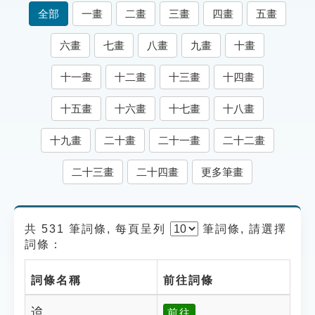
索引選單
全部
一畫
二畫
三畫
四畫
五畫
知識索引
六畫
七畫
八畫
九畫
十畫
單字索引
十一畫
十二畫
十三畫
十四畫
生命大百科索引
十五畫
十六畫
十七畫
十八畫
遊戲專區
十九畫
二十畫
二十一畫
二十二畫
教學應用
二十三畫
二十四畫
更多筆畫
貓頭鷹博士
共 531 筆詞條, 每頁呈列
筆
詞條, 請選擇
詞條：
詞條名稱
前往詞條
䢔
前往