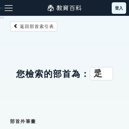
跳
登入
:::
到
主
:::
要
返回部首索引表
內
容
注音索引圖示
筆畫索引圖示
部首索引表圖示
辵
您檢索的部首為：
網站導覽
生字詞彙表
成語故事
部首外筆畫