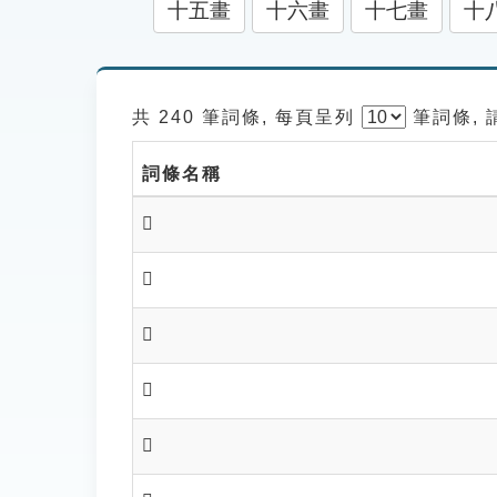
十五畫
十六畫
十七畫
十
共 240 筆詞條, 每頁呈列
筆
詞條,
詞條名稱
𣯽
𣰆
𣰊
𣰊
𣰋