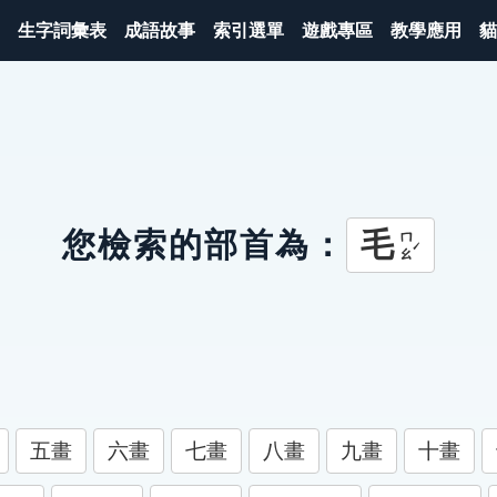
生字詞彙表
成語故事
索引選單
遊戲專區
教學應用
貓
毛
您檢索的部首為：
ㄇㄠˊ
五畫
六畫
七畫
八畫
九畫
十畫