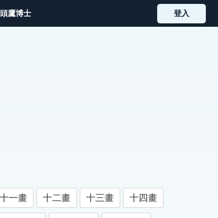
頭鷹博士
登入
十一畫
十二畫
十三畫
十四畫