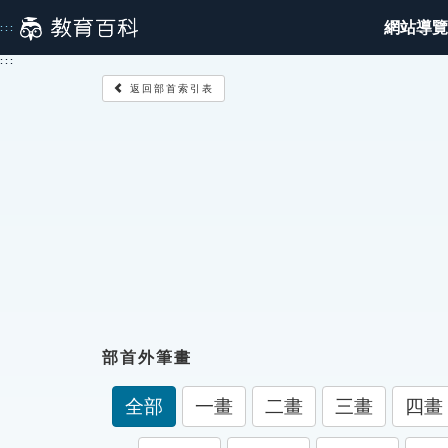
跳
網站導覽
:::
到
主
:::
要
返回部首索引表
內
容
部首外筆畫
全部
一畫
二畫
三畫
四畫