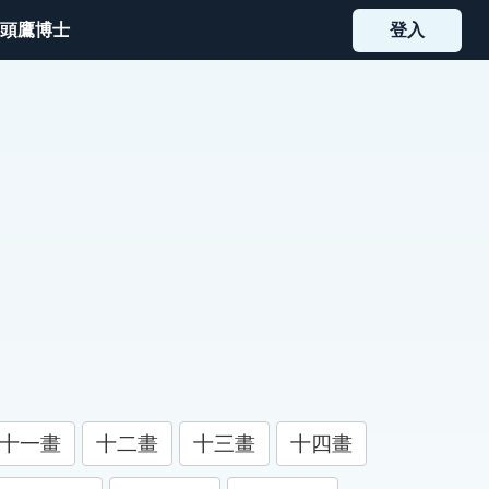
頭鷹博士
登入
十一畫
十二畫
十三畫
十四畫