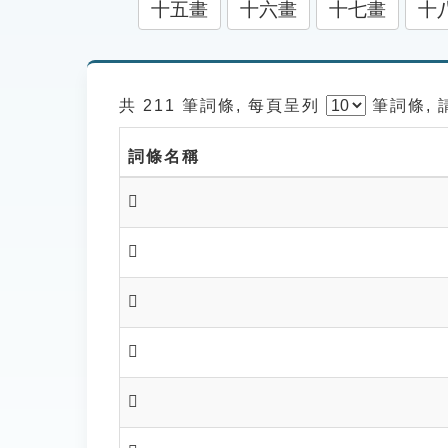
十五畫
十六畫
十七畫
十
共 211 筆詞條, 每頁呈列
筆
詞條,
詞條名稱
𦗷
𦗾
𦘃
𦘄
𦘅