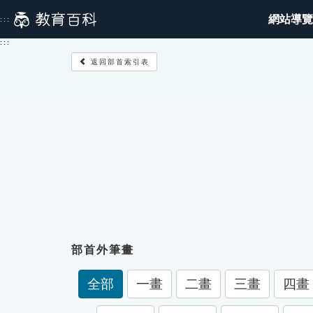
跳
網站導覽
:::
到
主
:::
要
返回部首索引表
內
容
部首外筆畫
全部
一畫
二畫
三畫
四畫