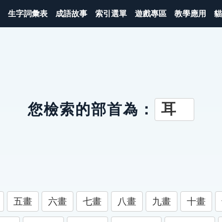
生字詞彙表
成語故事
索引選單
遊戲專區
教學應用
貓
耳
您檢索的部首為：
五畫
六畫
七畫
八畫
九畫
十畫