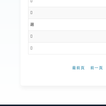
𧼙
𧼚
𧼛
𧼜
𧼞
最前頁
前一頁