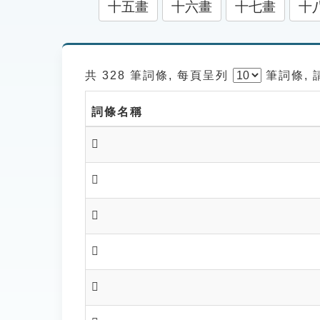
十五畫
十六畫
十七畫
十
共 328 筆詞條, 每頁呈列
筆
詞條,
詞條名稱
𧼝
𧼕
𧼖
𧼗
𧼘