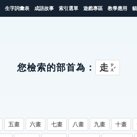
生字詞彙表
成語故事
索引選單
遊戲專區
教學應用
貓
走
您檢索的部首為：
ㄗㄡˇ
五畫
六畫
七畫
八畫
九畫
十畫