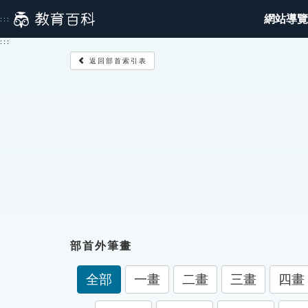
跳
網站導覽
:::
到
主
:::
要
返回部首索引表
內
容
部首外筆畫
全部
一畫
二畫
三畫
四畫