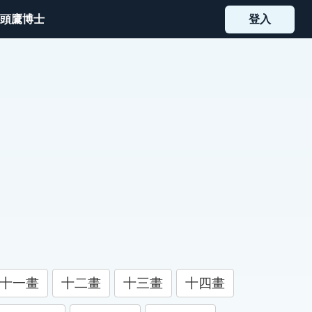
頭鷹博士
登入
十一畫
十二畫
十三畫
十四畫