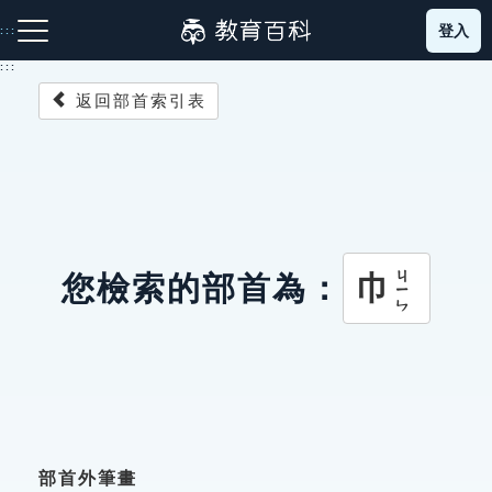
跳
登入
:::
到
主
:::
要
返回部首索引表
內
容
注音索引圖示
筆畫索引圖示
部首索引表圖示
ㄐㄧㄣ
巾
您檢索的部首為：
網站導覽
生字詞彙表
成語故事
部首外筆畫