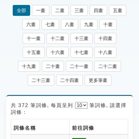
索引選單
全部
一畫
二畫
三畫
四畫
五畫
知識索引
六畫
七畫
八畫
九畫
十畫
單字索引
十一畫
十二畫
十三畫
十四畫
生命大百科索引
十五畫
十六畫
十七畫
十八畫
遊戲專區
十九畫
二十畫
二十一畫
二十二畫
教學應用
二十三畫
二十四畫
更多筆畫
貓頭鷹博士
共 372 筆詞條, 每頁呈列
筆
詞條, 請選擇
詞條：
詞條名稱
前往詞條