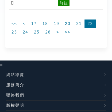
𢂴
前往
<<
<
17
18
19
20
21
22
23
24
25
26
>
>>
:::
網站導覽
服務簡介
聯絡我們
版權聲明