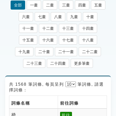
索引選單
全部
一畫
二畫
三畫
四畫
五畫
知識索引
六畫
七畫
八畫
九畫
十畫
單字索引
十一畫
十二畫
十三畫
十四畫
生命大百科索引
十五畫
十六畫
十七畫
十八畫
遊戲專區
十九畫
二十畫
二十一畫
二十二畫
教學應用
二十三畫
二十四畫
更多筆畫
貓頭鷹博士
共 1568 筆詞條, 每頁呈列
筆
詞條, 請選
擇詞條：
詞條名稱
前往詞條
栬
前往