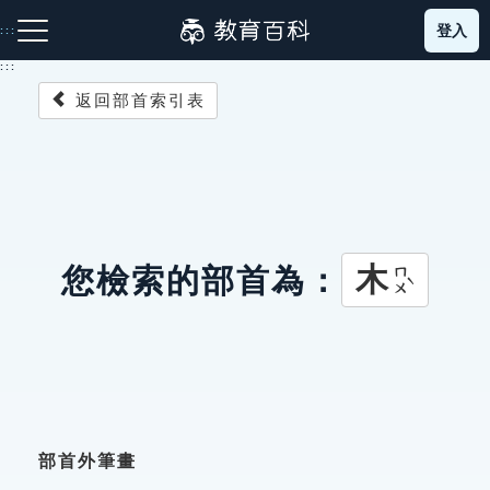
跳
登入
:::
到
主
:::
要
返回部首索引表
內
容
注音索引圖示
筆畫索引圖示
部首索引表圖示
木
您檢索的部首為：
ㄇㄨˋ
網站導覽
生字詞彙表
成語故事
部首外筆畫