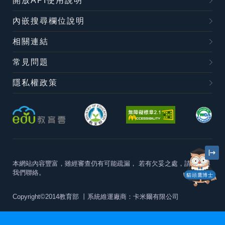
開放API使用說明
內嵌搜尋欄位說明
相關連結
常見問題
隱私權政策
本網站內容豐富，雖經審查仍有可能疏漏，
若有欠妥之處，請隨時與
我們聯絡。
貓頭鷹博士
Copyright©2014教育部
丨系統維運廠商：卡米爾有限公司
本站建議最佳瀏覽器版本為
Chrome 63+、Firefox57+、Edge79+及