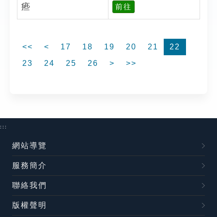
㾚
前往
<<
<
17
18
19
20
21
22
23
24
25
26
>
>>
:::
網站導覽
服務簡介
聯絡我們
版權聲明