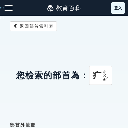
跳
登入
:::
到
主
:::
要
返回部首索引表
內
容
注音索引圖示
筆畫索引圖示
部首索引表圖示
ㄔㄨㄤˊ
疒
您檢索的部首為：
網站導覽
生字詞彙表
成語故事
部首外筆畫