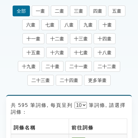
索引選單
全部
一畫
二畫
三畫
四畫
五畫
知識索引
六畫
七畫
八畫
九畫
十畫
單字索引
十一畫
十二畫
十三畫
十四畫
生命大百科索引
十五畫
十六畫
十七畫
十八畫
遊戲專區
十九畫
二十畫
二十一畫
二十二畫
教學應用
二十三畫
二十四畫
更多筆畫
貓頭鷹博士
共 595 筆詞條, 每頁呈列
筆
詞條, 請選擇
詞條：
詞條名稱
前往詞條