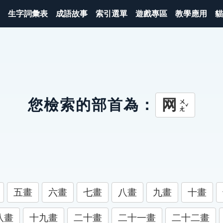
生字詞彙表
成語故事
索引選單
遊戲專區
教學應用
貓
网
您檢索的部首為：
ㄨㄤˇ
五畫
六畫
七畫
八畫
九畫
十畫
八畫
十九畫
二十畫
二十一畫
二十二畫