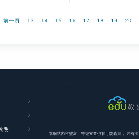
前一頁
13
14
15
16
17
18
19
20
:::
說明
本網站內容豐富，雖經審查仍有可能疏漏，
若有欠