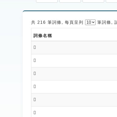
共 216 筆詞條, 每頁呈列
筆
詞條,
詞條名稱
𦍁
𦍂
𦍃
𦍇
𦍈
𦍊