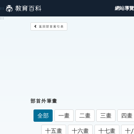
跳
網站導覽
:::
到
主
:::
要
返回部首索引表
內
容
部首外筆畫
全部
一畫
二畫
三畫
四畫
十五畫
十六畫
十七畫
十