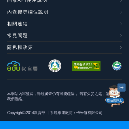
開放API使用說明
內嵌搜尋欄位說明
相關連結
常見問題
隱私權政策
本網站內容豐富，雖經審查仍有可能疏漏，
若有欠妥之處，請隨時與
我們聯絡。
貓頭鷹博士
Copyright©2014教育部
丨系統維運廠商：卡米爾有限公司
本站建議最佳瀏覽器版本為
Chrome 63+、Firefox57+、Edge79+及