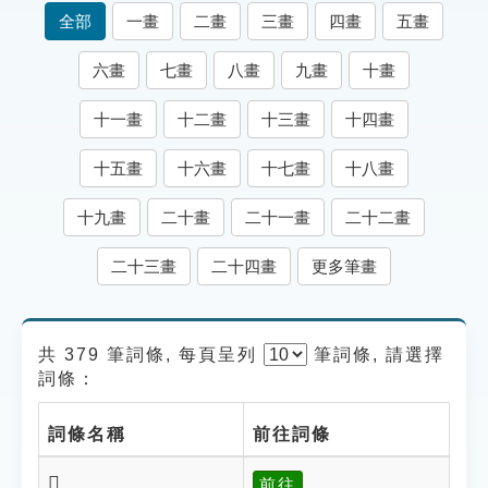
索引選單
全部
一畫
二畫
三畫
四畫
五畫
知識索引
六畫
七畫
八畫
九畫
十畫
單字索引
十一畫
十二畫
十三畫
十四畫
生命大百科索引
十五畫
十六畫
十七畫
十八畫
遊戲專區
十九畫
二十畫
二十一畫
二十二畫
教學應用
二十三畫
二十四畫
更多筆畫
貓頭鷹博士
共 379 筆詞條, 每頁呈列
筆
詞條, 請選擇
詞條：
詞條名稱
前往詞條
𨹂
前往