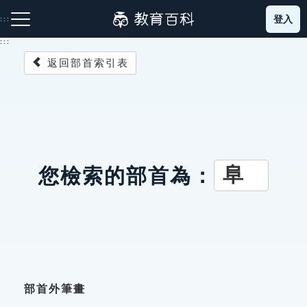
跳
登入
:::
到
主
:::
要
返回部首索引表
內
容
注音索引圖示
筆畫索引圖示
部首索引表圖示
阜
您檢索的部首為：
網站導覽
生字詞彙表
成語故事
部首外筆畫