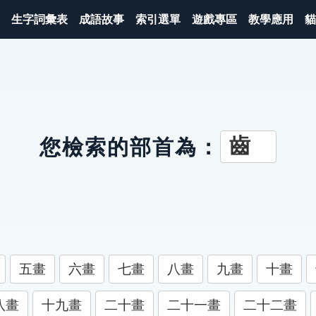
生字詞彙表
成語故事
索引選單
遊戲專區
教學應用
貓
齒
您檢索的部首為：
五畫
六畫
七畫
八畫
九畫
十畫
八畫
十九畫
二十畫
二十一畫
二十二畫