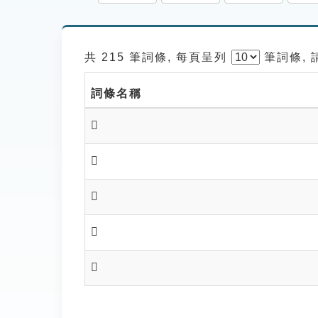
共 215 筆詞條, 每頁呈列
筆
詞條,
詞條名稱
𪚉
𪚋
𪚌
𪚍
𪚎