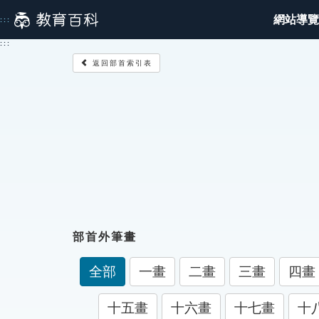
跳
網站導覽
:::
到
主
:::
要
返回部首索引表
內
容
部首外筆畫
全部
一畫
二畫
三畫
四畫
十五畫
十六畫
十七畫
十