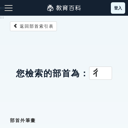
跳
登入
:::
到
主
:::
要
返回部首索引表
內
容
注音索引圖示
筆畫索引圖示
部首索引表圖示
彳
您檢索的部首為：
網站導覽
生字詞彙表
成語故事
部首外筆畫