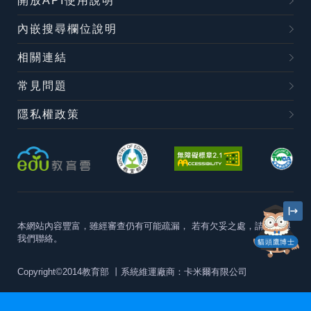
開放API使用說明
內嵌搜尋欄位說明
相關連結
常見問題
隱私權政策
本網站內容豐富，雖經審查仍有可能疏漏，
若有欠妥之處，請隨時與
我們聯絡。
貓頭鷹博士
Copyright©2014教育部
丨系統維運廠商：卡米爾有限公司
本站建議最佳瀏覽器版本為
Chrome 63+、Firefox57+、Edge79+及