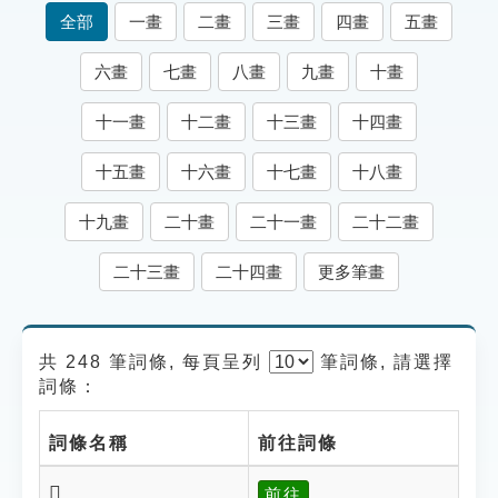
索引選單
全部
一畫
二畫
三畫
四畫
五畫
知識索引
六畫
七畫
八畫
九畫
十畫
單字索引
十一畫
十二畫
十三畫
十四畫
生命大百科索引
十五畫
十六畫
十七畫
十八畫
遊戲專區
十九畫
二十畫
二十一畫
二十二畫
教學應用
二十三畫
二十四畫
更多筆畫
貓頭鷹博士
共 248 筆詞條, 每頁呈列
筆
詞條, 請選擇
詞條：
詞條名稱
前往詞條
𢕾
前往