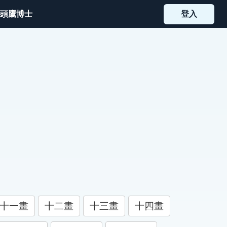
頭鷹博士
登入
十一畫
十二畫
十三畫
十四畫