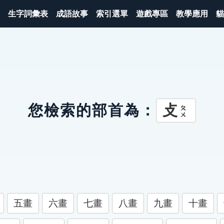
生字詞彙表
成語故事
索引選單
遊戲專區
教學應用
貓
攴
您檢索的部首為：
ㄆㄨ
五畫
六畫
七畫
八畫
九畫
十畫