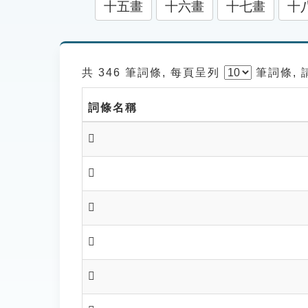
十五畫
十六畫
十七畫
十
共 346 筆詞條, 每頁呈列
筆
詞條,
詞條名稱
𢾣
𢾔
𢾙
𢾚
𢾛