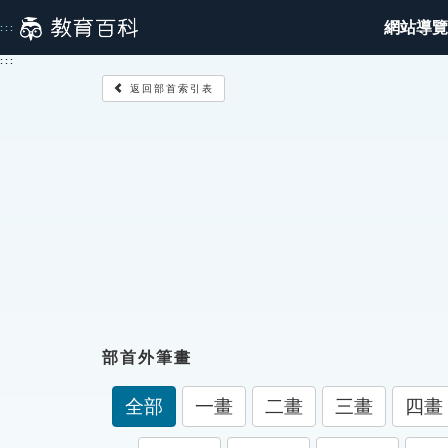
跳
網站導覽
:::
到
主
:::
要
返回部首索引表
內
容
部首外筆畫
全部
一畫
二畫
三畫
四畫