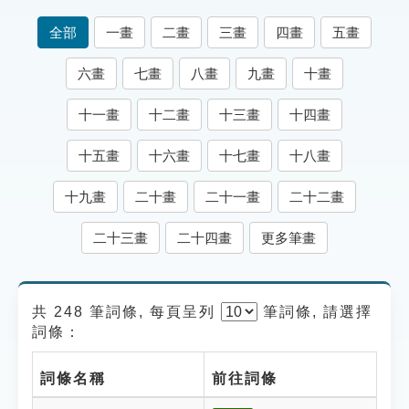
索引選單
全部
一畫
二畫
三畫
四畫
五畫
知識索引
六畫
七畫
八畫
九畫
十畫
單字索引
十一畫
十二畫
十三畫
十四畫
生命大百科索引
十五畫
十六畫
十七畫
十八畫
遊戲專區
十九畫
二十畫
二十一畫
二十二畫
教學應用
二十三畫
二十四畫
更多筆畫
貓頭鷹博士
共 248 筆詞條, 每頁呈列
筆
詞條, 請選擇
詞條：
詞條名稱
前往詞條