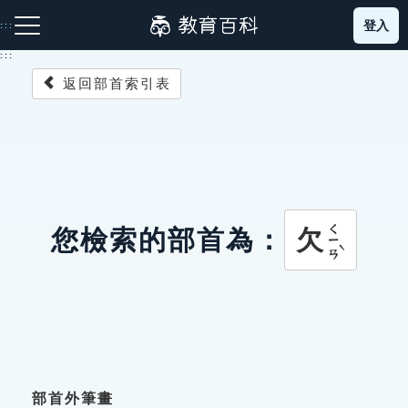
跳
登入
:::
到
主
:::
要
返回部首索引表
內
容
注音索引圖示
筆畫索引圖示
部首索引表圖示
ㄑㄧㄢˋ
欠
您檢索的部首為：
網站導覽
生字詞彙表
成語故事
部首外筆畫