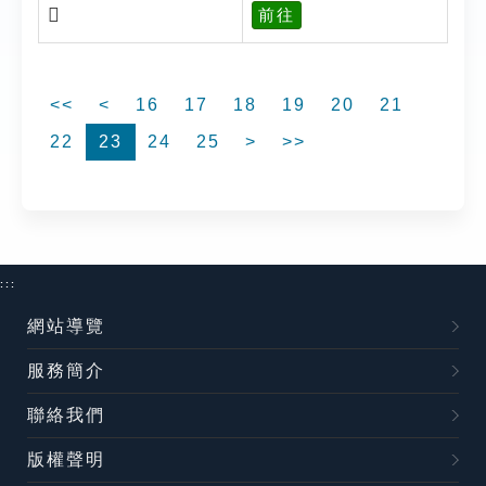
𣤬
前往
<<
<
16
17
18
19
20
21
22
23
24
25
>
>>
:::
網站導覽
服務簡介
聯絡我們
版權聲明