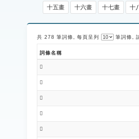
十五畫
十六畫
十七畫
十
共 278 筆詞條, 每頁呈列
筆
詞條,
詞條名稱
𩀭
𩀮
𩀯
𩀰
𩀱