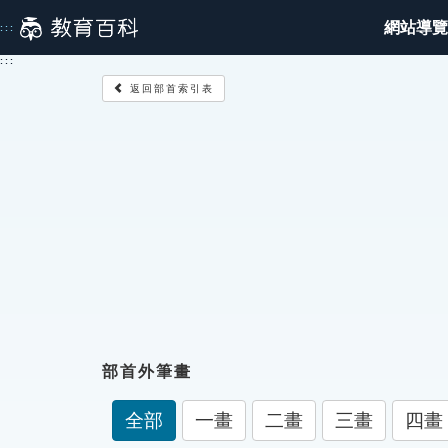
跳
網站導覽
:::
到
主
:::
要
返回部首索引表
內
容
部首外筆畫
全部
一畫
二畫
三畫
四畫