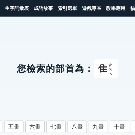
生字詞彙表
成語故事
索引選單
遊戲專區
教學應用
貓
ㄓㄨㄟ
隹
您檢索的部首為：
五畫
六畫
七畫
八畫
九畫
十畫