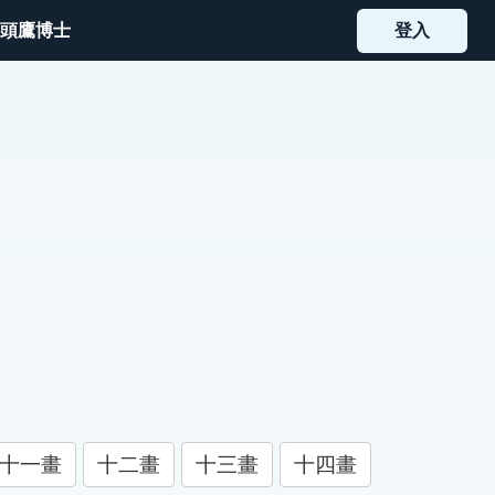
頭鷹博士
登入
十一畫
十二畫
十三畫
十四畫