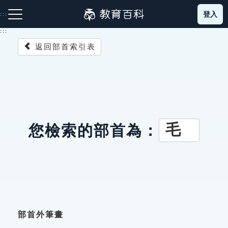
跳
登入
:::
到
主
:::
要
返回部首索引表
內
容
注音索引圖示
筆畫索引圖示
部首索引表圖示
毛
您檢索的部首為：
網站導覽
生字詞彙表
成語故事
部首外筆畫