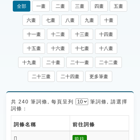
索引選單
全部
一畫
二畫
三畫
四畫
五畫
知識索引
六畫
七畫
八畫
九畫
十畫
單字索引
十一畫
十二畫
十三畫
十四畫
生命大百科索引
十五畫
十六畫
十七畫
十八畫
遊戲專區
十九畫
二十畫
二十一畫
二十二畫
教學應用
二十三畫
二十四畫
更多筆畫
貓頭鷹博士
共 240 筆詞條, 每頁呈列
筆
詞條, 請選擇
詞條：
詞條名稱
前往詞條
𩫁
前往