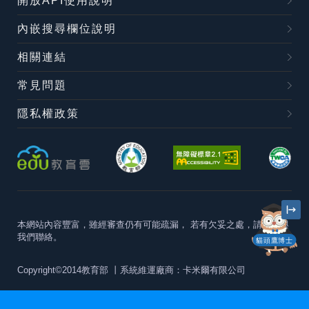
開放API使用說明
內嵌搜尋欄位說明
相關連結
常見問題
隱私權政策
本網站內容豐富，雖經審查仍有可能疏漏，
若有欠妥之處，請隨時與
我們聯絡。
貓頭鷹博士
Copyright©2014教育部
丨系統維運廠商：卡米爾有限公司
本站建議最佳瀏覽器版本為
Chrome 63+、Firefox57+、Edge79+及