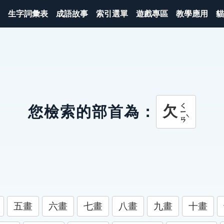
生字詞彙表
成語故事
索引選單
遊戲專區
教學應用
貓
ㄑㄧㄢˋ
欠
您檢索的部首為：
五畫
六畫
七畫
八畫
九畫
十畫