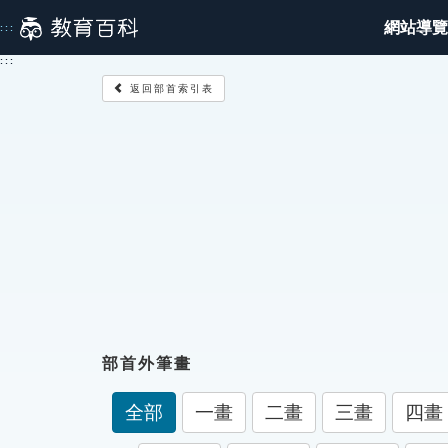
跳
網站導覽
:::
到
主
:::
要
返回部首索引表
內
容
部首外筆畫
全部
一畫
二畫
三畫
四畫