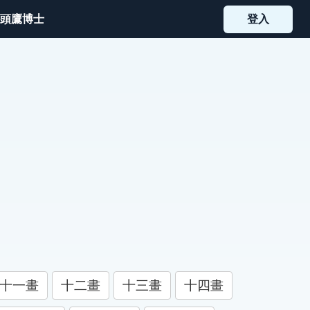
頭鷹博士
登入
十一畫
十二畫
十三畫
十四畫