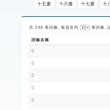
十五畫
十六畫
十七畫
十
共 248 筆詞條, 每頁呈列
筆
詞條,
詞條名稱
𦆃
𣤻
𣤻
𣤼
𣤼