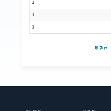
𣤿
𣥀
𣥁
最前頁