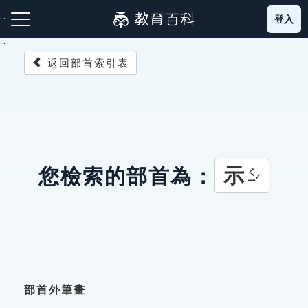
跳
登入
:::
到
主
:::
要
返回部首索引表
內
容
注音索引圖示
筆畫索引圖示
部首索引表圖示
示
您檢索的部首為：
ㄑㄧˊ
網站導覽
生字詞彙表
成語故事
部首外筆畫