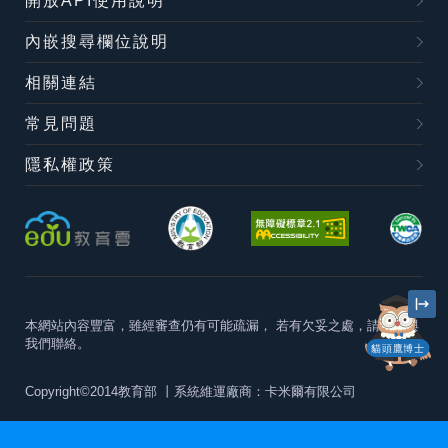
開放API使用說明
內嵌搜尋欄位說明
相關連結
常見問題
隱私權政策
本網站內容豐富，雖經審查仍有可能疏漏，
若有欠妥之處，請隨時與
我們聯絡。
貓頭鷹博士
Copyright©2014教育部
丨系統維運廠商：卡米爾有限公司
本站建議最佳瀏覽器版本為
Chrome 63+、Firefox57+、Edge79+及