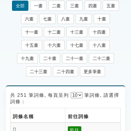
索引選單
全部
一畫
二畫
三畫
四畫
五畫
知識索引
六畫
七畫
八畫
九畫
十畫
單字索引
十一畫
十二畫
十三畫
十四畫
生命大百科索引
十五畫
十六畫
十七畫
十八畫
遊戲專區
十九畫
二十畫
二十一畫
二十二畫
教學應用
二十三畫
二十四畫
更多筆畫
貓頭鷹博士
共 251 筆詞條, 每頁呈列
筆
詞條, 請選擇
詞條：
詞條名稱
前往詞條
𥜩
前往