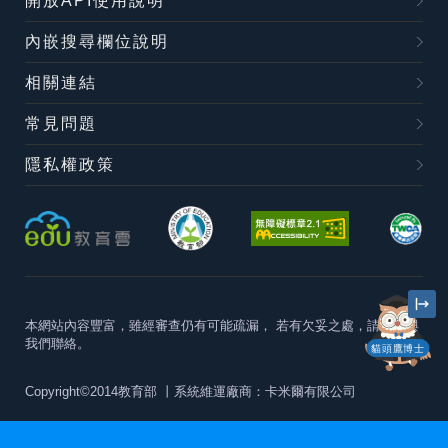
開放API使用說明
內嵌搜尋欄位說明
相關連結
常見問題
隱私權政策
本網站內容豐富，雖經審查仍有可能疏漏，
若有欠妥之處，請隨時與
我們聯絡。
貓頭鷹博士
Copyright©2014教育部
丨系統維運廠商：卡米爾有限公司
本站建議最佳瀏覽器版本為
Chrome 63+、Firefox57+、Edge79+及