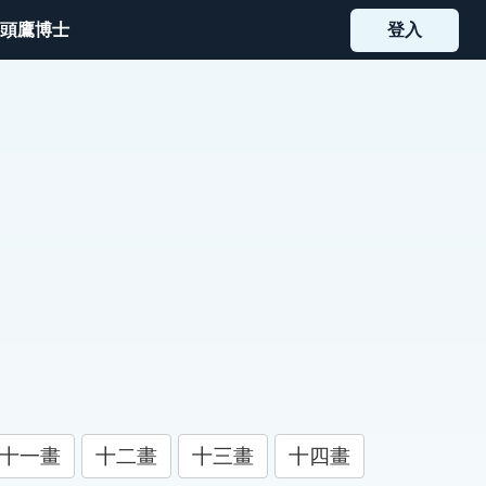
頭鷹博士
登入
十一畫
十二畫
十三畫
十四畫