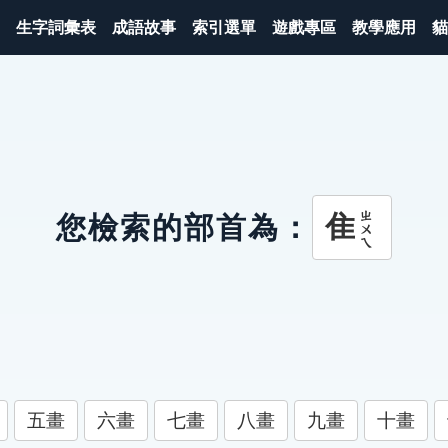
生字詞彙表
成語故事
索引選單
遊戲專區
教學應用
貓
ㄓㄨㄟ
隹
您檢索的部首為：
五畫
六畫
七畫
八畫
九畫
十畫