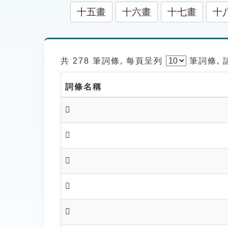
十五畫
十六畫
十七畫
十
共 278 筆詞條, 每頁呈列
筆
詞條,
詞條名稱
𩁒
𩁓
𩁓
𩁕
𩁕