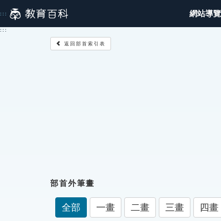
跳
網站導覽
:::
到
主
:::
要
返回部首索引表
內
容
部首外筆畫
全部
一畫
二畫
三畫
四畫