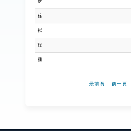
䘰
䘳
䘴
䘵
䘶
最前頁
前一頁