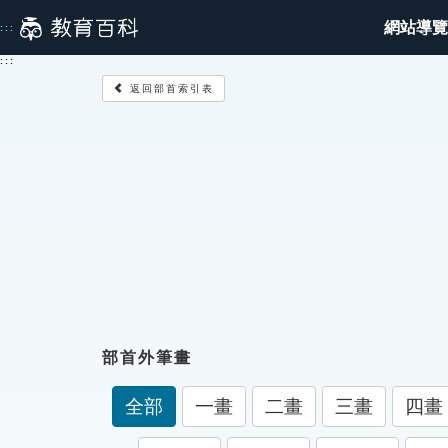
跳
網站導覽
:::
到
主
:::
要
返回部首索引表
內
容
部首外筆畫
全部
一畫
二畫
三畫
四畫