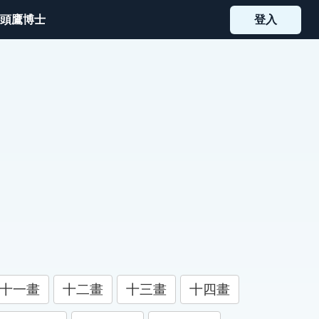
頭鷹博士
登入
十一畫
十二畫
十三畫
十四畫