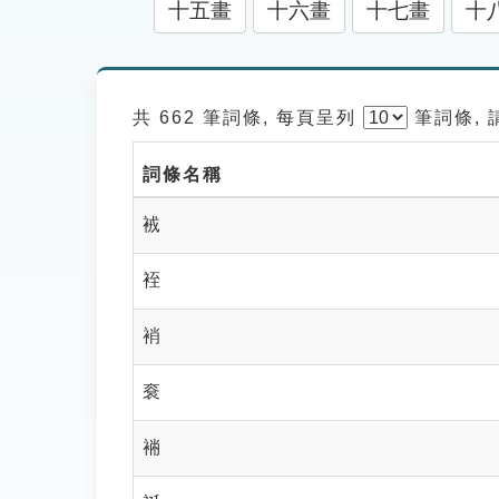
十五畫
十六畫
十七畫
十
共 662 筆詞條, 每頁呈列
筆
詞條,
詞條名稱
䘬
䘭
䘯
䘱
䘷