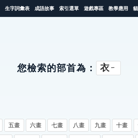
生字詞彙表
成語故事
索引選單
遊戲專區
教學應用
貓
衣
您檢索的部首為：
ㄧ
五畫
六畫
七畫
八畫
九畫
十畫