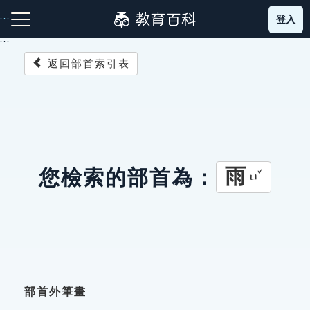
跳
登入
:::
到
主
:::
要
返回部首索引表
內
容
注音索引圖示
筆畫索引圖示
部首索引表圖示
雨
您檢索的部首為：
ㄩˇ
網站導覽
生字詞彙表
成語故事
部首外筆畫