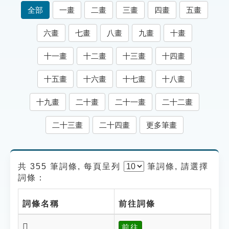
索引選單
全部
一畫
二畫
三畫
四畫
五畫
知識索引
六畫
七畫
八畫
九畫
十畫
單字索引
十一畫
十二畫
十三畫
十四畫
生命大百科索引
十五畫
十六畫
十七畫
十八畫
遊戲專區
十九畫
二十畫
二十一畫
二十二畫
教學應用
二十三畫
二十四畫
更多筆畫
貓頭鷹博士
共 355 筆詞條, 每頁呈列
筆
詞條, 請選擇
詞條：
詞條名稱
前往詞條
𩅊
前往