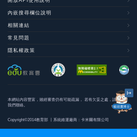
開放API使用說明
內嵌搜尋欄位說明
相關連結
常見問題
隱私權政策
本網站內容豐富，雖經審查仍有可能疏漏，
若有欠妥之處，請隨時與
我們聯絡。
貓頭鷹博士
Copyright©2014教育部
丨系統維運廠商：卡米爾有限公司
本站建議最佳瀏覽器版本為
Chrome 63+、Firefox57+、Edge79+及