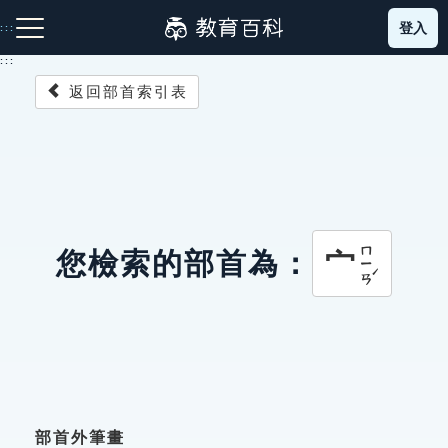
跳
登入
:::
到
主
:::
要
返回部首索引表
內
容
注音索引圖示
筆畫索引圖示
部首索引表圖示
ㄇㄧㄢˊ
宀
您檢索的部首為：
網站導覽
生字詞彙表
成語故事
部首外筆畫