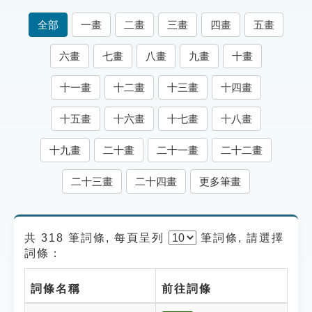
索引選單
全部
一畫
二畫
三畫
四畫
五畫
知識索引
六畫
七畫
八畫
九畫
十畫
單字索引
十一畫
十二畫
十三畫
十四畫
生命大百科索引
十五畫
十六畫
十七畫
十八畫
遊戲專區
十九畫
二十畫
二十一畫
二十二畫
教學應用
二十三畫
二十四畫
更多筆畫
貓頭鷹博士
共 318 筆詞條, 每頁呈列
筆
詞條, 請選擇
詞條：
詞條名稱
前往詞條