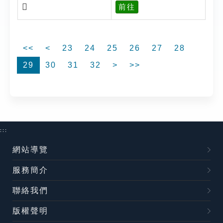
𡫰
前往
<<
<
23
24
25
26
27
28
29
30
31
32
>
>>
:::
網站導覽
服務簡介
聯絡我們
版權聲明