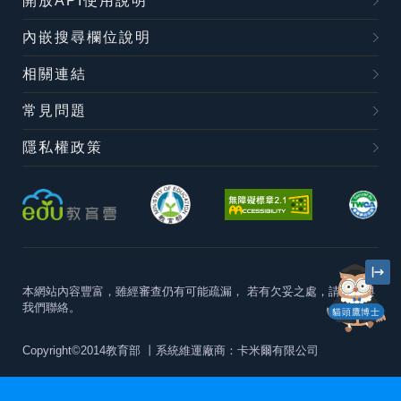
開放API使用說明
內嵌搜尋欄位說明
相關連結
常見問題
隱私權政策
本網站內容豐富，雖經審查仍有可能疏漏，
若有欠妥之處，請隨時與
我們聯絡。
貓頭鷹博士
Copyright©2014教育部
丨系統維運廠商：卡米爾有限公司
本站建議最佳瀏覽器版本為
Chrome 63+、Firefox57+、Edge79+及