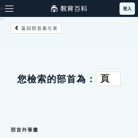
跳
登入
:::
到
主
:::
要
返回部首索引表
內
容
注音索引圖示
筆畫索引圖示
部首索引表圖示
頁
您檢索的部首為：
網站導覽
生字詞彙表
成語故事
部首外筆畫