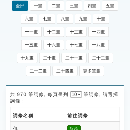
索引選單
全部
一畫
二畫
三畫
四畫
五畫
知識索引
六畫
七畫
八畫
九畫
十畫
單字索引
十一畫
十二畫
十三畫
十四畫
生命大百科索引
十五畫
十六畫
十七畫
十八畫
遊戲專區
十九畫
二十畫
二十一畫
二十二畫
教學應用
二十三畫
二十四畫
更多筆畫
貓頭鷹博士
共 970 筆詞條, 每頁呈列
筆
詞條, 請選擇
詞條：
詞條名稱
前往詞條
仉
前往