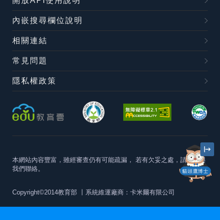
開放API使用說明
內嵌搜尋欄位說明
相關連結
常見問題
隱私權政策
本網站內容豐富，雖經審查仍有可能疏漏，
若有欠妥之處，請隨時與
我們聯絡。
貓頭鷹博士
Copyright©2014教育部
丨系統維運廠商：卡米爾有限公司
本站建議最佳瀏覽器版本為
Chrome 63+、Firefox57+、Edge79+及