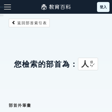
跳
登入
:::
到
主
:::
要
返回部首索引表
內
容
注音索引圖示
筆畫索引圖示
部首索引表圖示
人
您檢索的部首為：
ㄖㄣˊ
網站導覽
生字詞彙表
成語故事
部首外筆畫