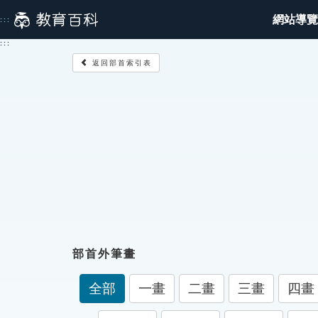
跳
網站導覽
:::
到
主
:::
要
返回部首索引表
內
容
部首外筆畫
全部
一畫
二畫
三畫
四畫