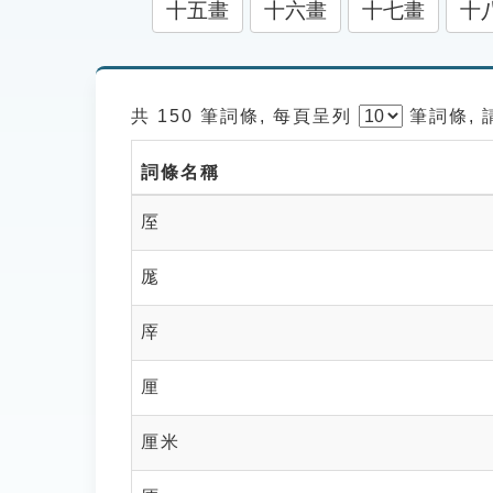
十五畫
十六畫
十七畫
十
共 150 筆詞條, 每頁呈列
筆
詞條,
詞條名稱
厔
厖
厗
厘
厘米