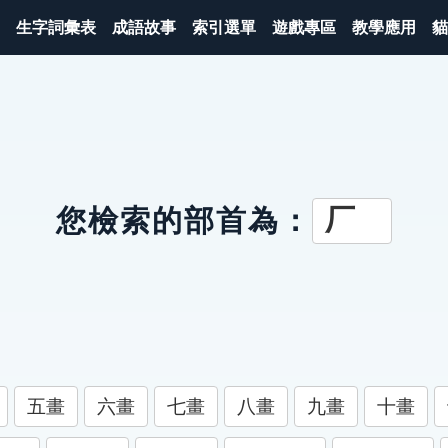
生字詞彙表
成語故事
索引選單
遊戲專區
教學應用
貓
厂
您檢索的部首為：
五畫
六畫
七畫
八畫
九畫
十畫