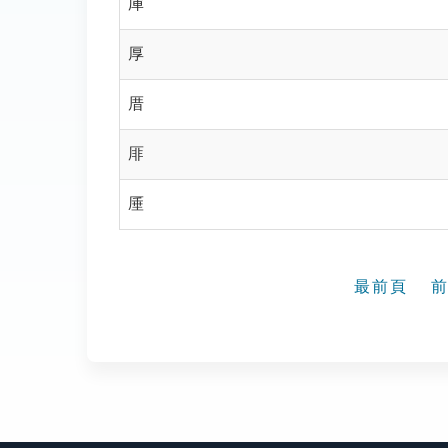
厙
厚
厝
厞
厜
最前頁