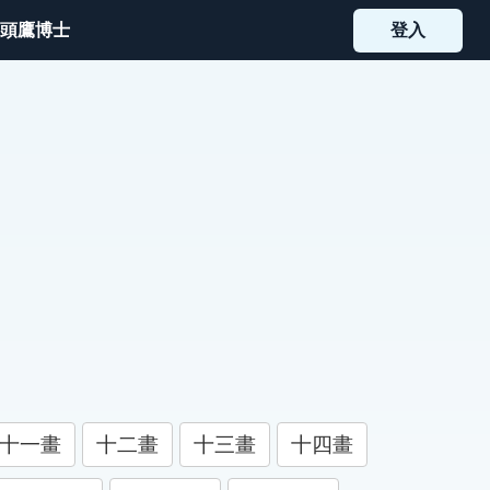
頭鷹博士
登入
十一畫
十二畫
十三畫
十四畫