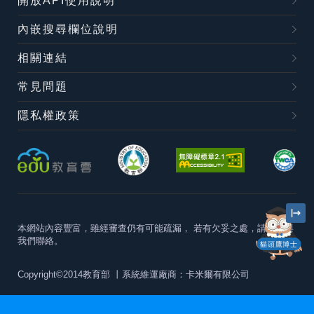
開放API使用說明
內嵌搜尋欄位說明
相關連結
常見問題
隱私權政策
本網站內容豐富，雖經審查仍有可能疏漏，
若有欠妥之處，請隨時與
我們聯絡。
貓頭鷹博士
Copyright©2014教育部
丨系統維運廠商：卡米爾有限公司
本站建議最佳瀏覽器版本為
Chrome 63+、Firefox57+、Edge79+及