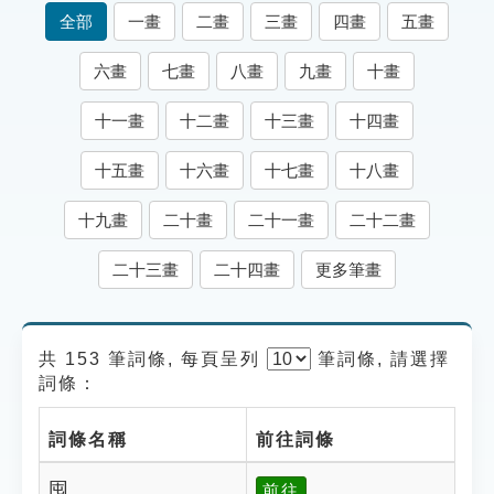
索引選單
全部
一畫
二畫
三畫
四畫
五畫
知識索引
六畫
七畫
八畫
九畫
十畫
單字索引
十一畫
十二畫
十三畫
十四畫
生命大百科索引
十五畫
十六畫
十七畫
十八畫
遊戲專區
十九畫
二十畫
二十一畫
二十二畫
教學應用
二十三畫
二十四畫
更多筆畫
貓頭鷹博士
共 153 筆詞條, 每頁呈列
筆
詞條, 請選擇
詞條：
詞條名稱
前往詞條
囤
前往