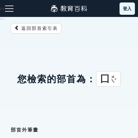
跳
登入
:::
到
主
:::
要
返回部首索引表
內
容
注音索引圖示
筆畫索引圖示
部首索引表圖示
囗
您檢索的部首為：
ㄨㄟˊ
網站導覽
生字詞彙表
成語故事
部首外筆畫