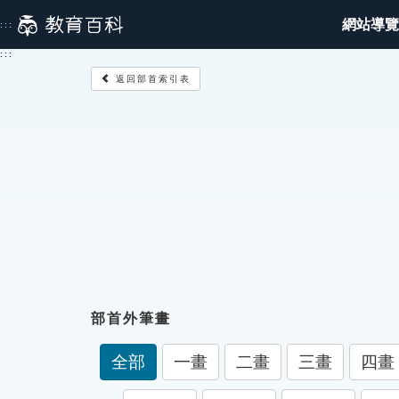
跳
網站導覽
:::
到
主
:::
要
返回部首索引表
內
容
部首外筆畫
全部
一畫
二畫
三畫
四畫