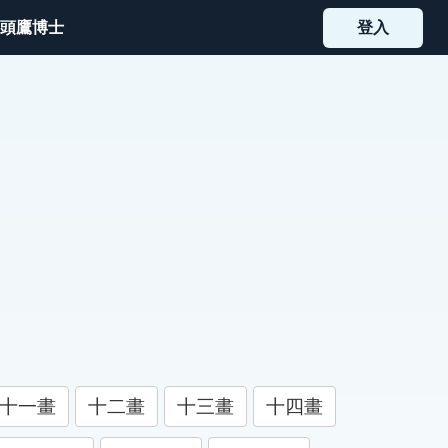
頭鷹博士
登入
十一畫
十二畫
十三畫
十四畫