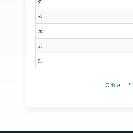
妁
如
妃
妄
妅
最前頁