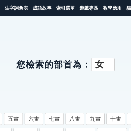
生字詞彙表
成語故事
索引選單
遊戲專區
教學應用
貓
女
您檢索的部首為：
五畫
六畫
七畫
八畫
九畫
十畫