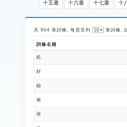
十五畫
十六畫
十七畫
十
共 904 筆詞條, 每頁呈列
筆
詞條,
詞條名稱
奼
好
奾
奿
妀