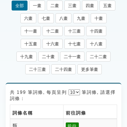
索引選單
全部
一畫
二畫
三畫
四畫
五畫
知識索引
六畫
七畫
八畫
九畫
十畫
單字索引
十一畫
十二畫
十三畫
十四畫
生命大百科索引
十五畫
十六畫
十七畫
十八畫
遊戲專區
十九畫
二十畫
二十一畫
二十二畫
教學應用
二十三畫
二十四畫
更多筆畫
貓頭鷹博士
共 199 筆詞條, 每頁呈列
筆
詞條, 請選擇
詞條：
詞條名稱
前往詞條
瓶
前往