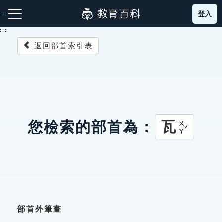
跳
登入
:::
到
主
:::
要
返回部首索引表
內
容
注音索引圖示
筆畫索引圖示
部首索引表圖示
瓦
您檢索的部首為：
ㄨㄚˇ
網站導覽
生字詞彙表
成語故事
部首外筆畫