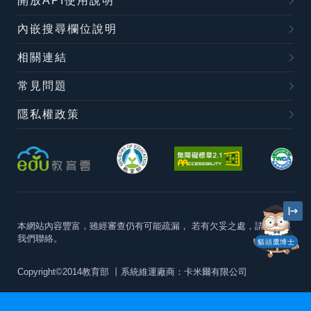
開放API使用說明
內嵌搜尋欄位說明
相關連結
常見問題
隱私權政策
本網站內容豐富，雖經審查仍有可能疏漏，
若有欠妥之處，請隨時與
我們聯絡。
貓頭鷹博士
Copyright©2014教育部
丨系統維運廠商：卡米爾有限公司
本站建議最佳瀏覽器版本為
Chrome 63+、Firefox57+、Edge79+及