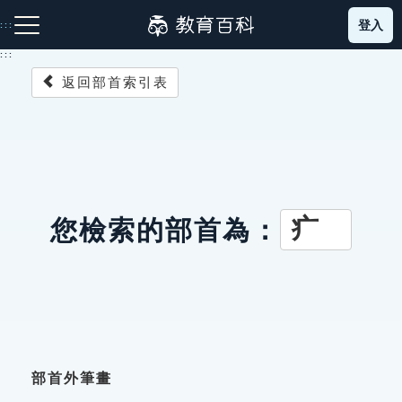
跳
登入
:::
到
主
:::
要
返回部首索引表
內
容
注音索引圖示
筆畫索引圖示
部首索引表圖示
疒
您檢索的部首為：
網站導覽
生字詞彙表
成語故事
部首外筆畫