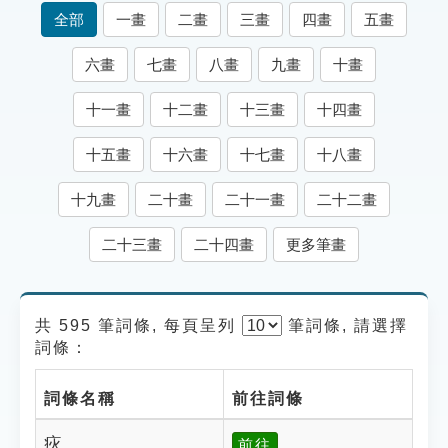
索引選單
全部
一畫
二畫
三畫
四畫
五畫
知識索引
六畫
七畫
八畫
九畫
十畫
單字索引
十一畫
十二畫
十三畫
十四畫
生命大百科索引
十五畫
十六畫
十七畫
十八畫
遊戲專區
十九畫
二十畫
二十一畫
二十二畫
教學應用
二十三畫
二十四畫
更多筆畫
貓頭鷹博士
共 595 筆詞條, 每頁呈列
筆
詞條, 請選擇
詞條：
詞條名稱
前往詞條
疢
前往