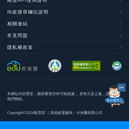
開放API使用說明
內嵌搜尋欄位說明
相關連結
常見問題
隱私權政策
本網站內容豐富，雖經審查仍有可能疏漏，
若有欠妥之處，請隨時與
我們聯絡。
貓頭鷹博士
Copyright©2014教育部
丨系統維運廠商：卡米爾有限公司
本站建議最佳瀏覽器版本為
Chrome 63+、Firefox57+、Edge79+及