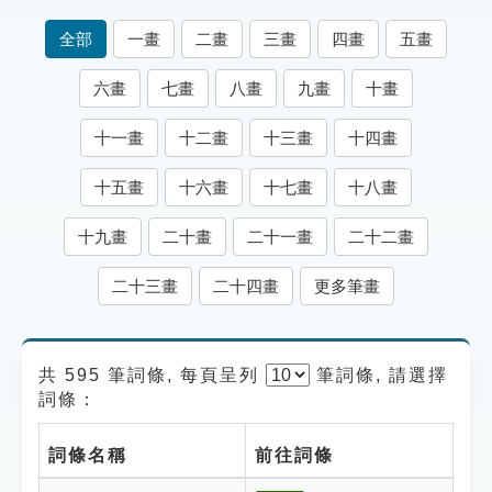
索引選單
全部
一畫
二畫
三畫
四畫
五畫
知識索引
六畫
七畫
八畫
九畫
十畫
單字索引
十一畫
十二畫
十三畫
十四畫
生命大百科索引
十五畫
十六畫
十七畫
十八畫
遊戲專區
十九畫
二十畫
二十一畫
二十二畫
教學應用
二十三畫
二十四畫
更多筆畫
貓頭鷹博士
共 595 筆詞條, 每頁呈列
筆
詞條, 請選擇
詞條：
詞條名稱
前往詞條