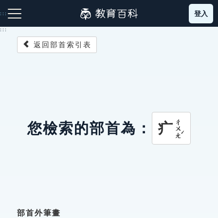
跳
登入
:::
到
主
:::
要
返回部首索引表
內
容
注音索引圖示
筆畫索引圖示
部首索引表圖示
ㄔㄨㄤˊ
疒
您檢索的部首為：
網站導覽
生字詞彙表
成語故事
部首外筆畫