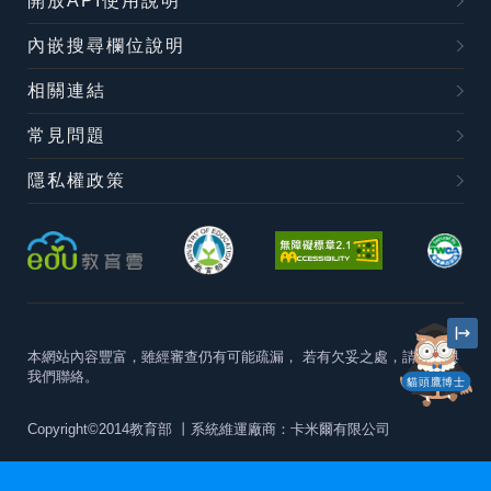
開放API使用說明
內嵌搜尋欄位說明
相關連結
常見問題
隱私權政策
本網站內容豐富，雖經審查仍有可能疏漏，
若有欠妥之處，請隨時與
我們聯絡。
貓頭鷹博士
Copyright©2014教育部
丨系統維運廠商：卡米爾有限公司
本站建議最佳瀏覽器版本為
Chrome 63+、Firefox57+、Edge79+及