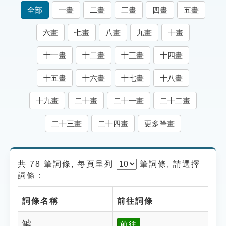
索引選單
全部
一畫
二畫
三畫
四畫
五畫
知識索引
六畫
七畫
八畫
九畫
十畫
單字索引
十一畫
十二畫
十三畫
十四畫
生命大百科索引
十五畫
十六畫
十七畫
十八畫
遊戲專區
十九畫
二十畫
二十一畫
二十二畫
教學應用
二十三畫
二十四畫
更多筆畫
貓頭鷹博士
共 78 筆詞條, 每頁呈列
筆
詞條, 請選擇
詞條：
詞條名稱
前往詞條
罅
前往