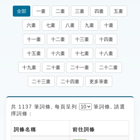
索引選單
全部
一畫
二畫
三畫
四畫
五畫
知識索引
六畫
七畫
八畫
九畫
十畫
單字索引
十一畫
十二畫
十三畫
十四畫
生命大百科索引
十五畫
十六畫
十七畫
十八畫
遊戲專區
十九畫
二十畫
二十一畫
二十二畫
教學應用
二十三畫
二十四畫
更多筆畫
貓頭鷹博士
共 1137 筆詞條, 每頁呈列
筆
詞條, 請選
擇詞條：
詞條名稱
前往詞條