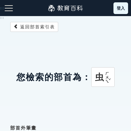
跳
登入
:::
到
主
:::
要
返回部首索引表
內
容
注音索引圖示
筆畫索引圖示
部首索引表圖示
ㄏㄨㄟˇ
虫
您檢索的部首為：
網站導覽
生字詞彙表
成語故事
部首外筆畫