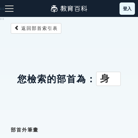
跳
登入
:::
到
主
:::
要
返回部首索引表
內
容
注音索引圖示
筆畫索引圖示
部首索引表圖示
身
您檢索的部首為：
網站導覽
生字詞彙表
成語故事
部首外筆畫