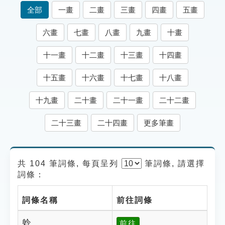
索引選單
全部
一畫
二畫
三畫
四畫
五畫
知識索引
六畫
七畫
八畫
九畫
十畫
單字索引
十一畫
十二畫
十三畫
十四畫
生命大百科索引
十五畫
十六畫
十七畫
十八畫
遊戲專區
十九畫
二十畫
二十一畫
二十二畫
教學應用
二十三畫
二十四畫
更多筆畫
貓頭鷹博士
共 104 筆詞條, 每頁呈列
筆
詞條, 請選擇
詞條：
詞條名稱
前往詞條
䠲
前往