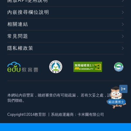
開放API使用說明
內嵌搜尋欄位說明
相關連結
常見問題
隱私權政策
本網站內容豐富，雖經審查仍有可能疏漏，
若有欠妥之處，請隨時與
我們聯絡。
貓頭鷹博士
Copyright©2014教育部
丨系統維運廠商：卡米爾有限公司
本站建議最佳瀏覽器版本為
Chrome 63+、Firefox57+、Edge79+及