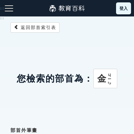
跳
登入
:::
到
主
:::
要
返回部首索引表
內
容
注音索引圖示
筆畫索引圖示
部首索引表圖示
ㄐㄧㄣ
金
您檢索的部首為：
網站導覽
生字詞彙表
成語故事
部首外筆畫