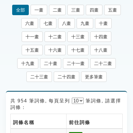
索引選單
全部
一畫
二畫
三畫
四畫
五畫
知識索引
六畫
七畫
八畫
九畫
十畫
單字索引
十一畫
十二畫
十三畫
十四畫
生命大百科索引
十五畫
十六畫
十七畫
十八畫
遊戲專區
十九畫
二十畫
二十一畫
二十二畫
教學應用
二十三畫
二十四畫
更多筆畫
貓頭鷹博士
共 954 筆詞條, 每頁呈列
筆
詞條, 請選擇
詞條：
詞條名稱
前往詞條