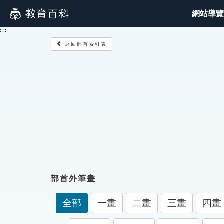
跳
網站導覽
:::
到
主
:::
要
返回部首索引表
內
容
部首外筆畫
全部
一畫
二畫
三畫
四畫