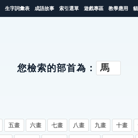
生字詞彙表
成語故事
索引選單
遊戲專區
教學應用
貓
馬
您檢索的部首為：
五畫
六畫
七畫
八畫
九畫
十畫