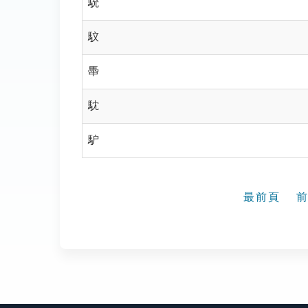
馻
馼
馽
馾
馿
最前頁