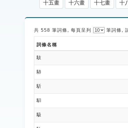
十五畫
十六畫
十七畫
十
共 558 筆詞條, 每頁呈列
筆
詞條,
詞條名稱
馶
馷
馸
馹
馺