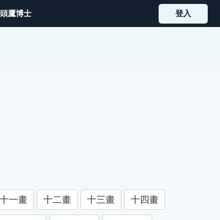
頭鷹博士
登入
十一畫
十二畫
十三畫
十四畫