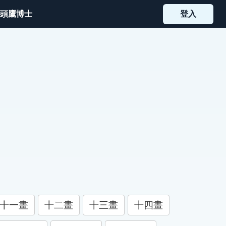
頭鷹博士
登入
十一畫
十二畫
十三畫
十四畫