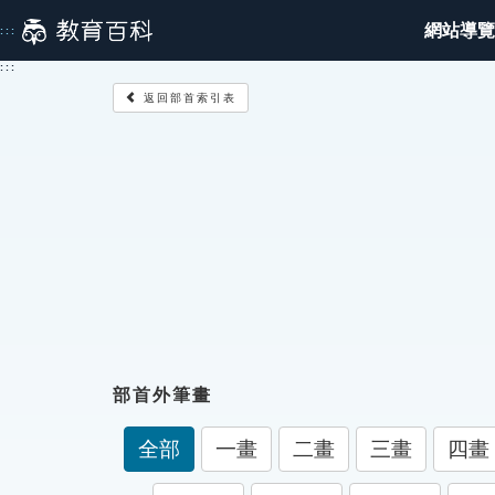
跳
網站導覽
:::
到
主
:::
要
返回部首索引表
內
容
部首外筆畫
全部
一畫
二畫
三畫
四畫