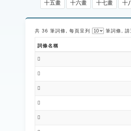
十五畫
十六畫
十七畫
十
共 36 筆詞條, 每頁呈列
筆
詞條, 
詞條名稱
𩪿
𩫀
𩫂
𩫃
𩫉