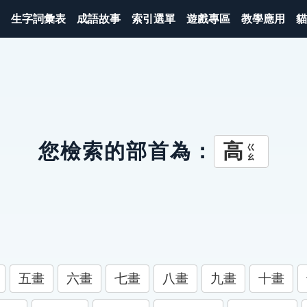
生字詞彙表
成語故事
索引選單
遊戲專區
教學應用
貓
高
您檢索的部首為：
ㄍㄠ
五畫
六畫
七畫
八畫
九畫
十畫