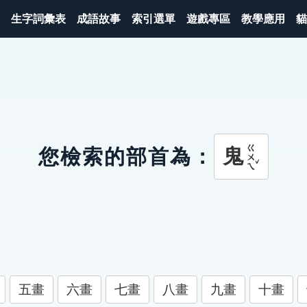
生字詞彙表
成語故事
索引選單
遊戲專區
教學應用
貓
ㄍㄨㄟˇ
鬼
您檢索的部首為：
五畫
六畫
七畫
八畫
九畫
十畫