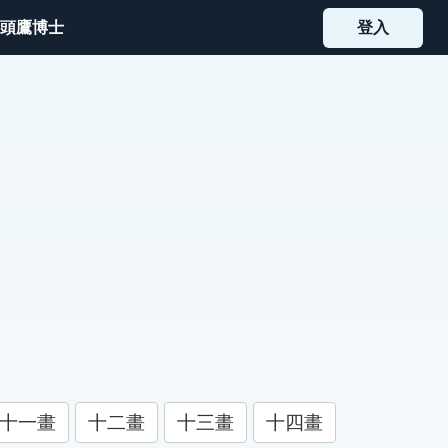
頭鷹博士
登入
十一畫
十二畫
十三畫
十四畫