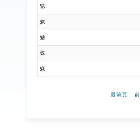
魌
魍
魎
魏
魐
最前頁