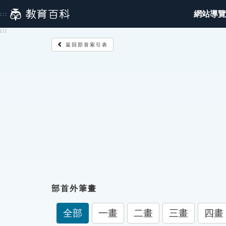
跳
網站導覽
:::
到
主
:::
要
返回部首索引表
內
容
部首外筆畫
全部
一畫
二畫
三畫
四畫