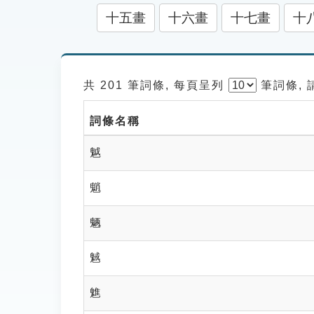
十五畫
十六畫
十七畫
十
共 201 筆詞條, 每頁呈列
筆
詞條,
詞條名稱
魆
魈
魉
魊
魋